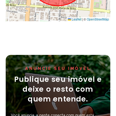
Leaflet
|
©
OpenStreetMap
ANUNCIE SEU IMÓVEL
Publique seu imóvel e
deixe o resto com
quem entende.
Você anuncia, a gente conecta com quem está