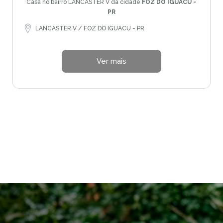
Casa no bairro LANCASTER V da cidade
FOZ DO IGUACU -
PR
LANCASTER V / FOZ DO IGUACU - PR
Ver mais