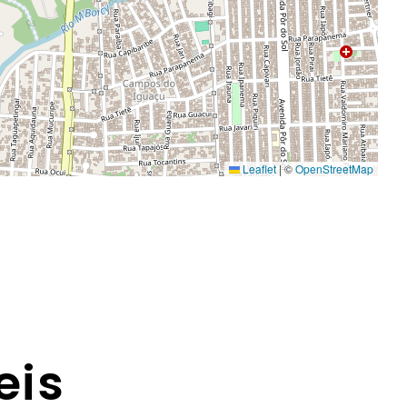
Leaflet
|
©
OpenStreetMap
eis