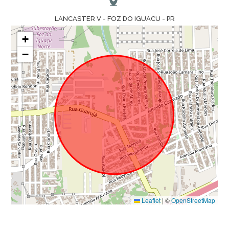
LANCASTER V - FOZ DO IGUACU - PR
+
−
Leaflet
|
©
OpenStreetMap