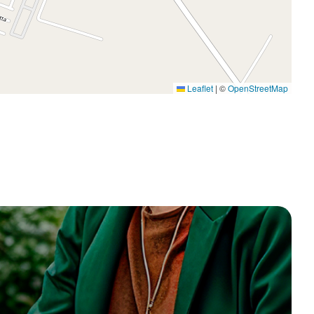
Leaflet
|
©
OpenStreetMap