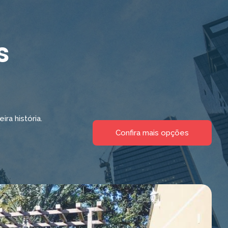
s
a história.
Confira mais opções