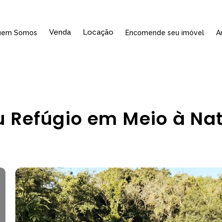
Venda
Locação
uem Somos
Encomende seu imóvel
A
 Refúgio em Meio à Na