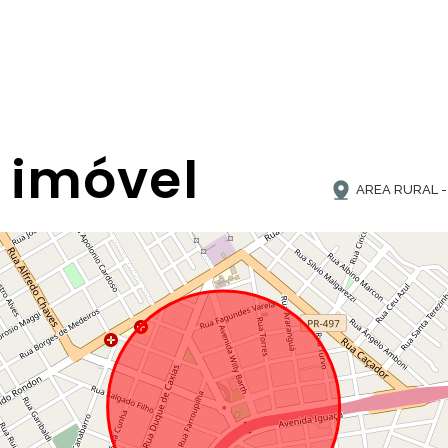
 imóvel
AREA RURAL -