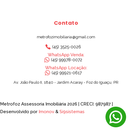
Contato
metrofozimobiliaria@gmail.com
(45) 3525-0026
WhatsApp Venda:
(45) 99978-0072
WhatsApp Locação:
(45) 99921-0617
Av. João Paulo II, 1840 - Jardim Acaray - Foz do Iguaçu, PR
Nosso site utiliza cookies para melhorar a navegação
Ao utilizar este site, você concorda com nossa política de cookies
e privacidade. Clique
AQUI
para saber mais.
Metrofoz Assessoria Imobiliária 2026 | CRECI: 987987 |
Desenvolvido por
Imonov
&
Si9sistemas
Aceitar e fechar