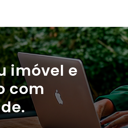
u imóvel e
to com
de.