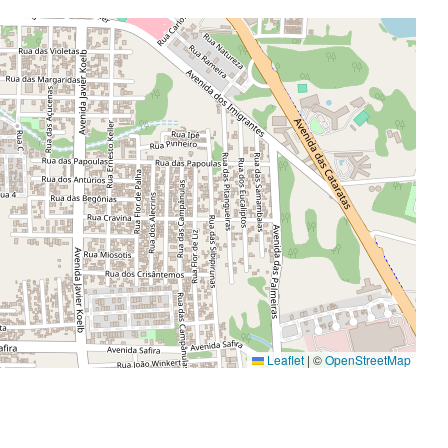
Leaflet
|
©
OpenStreetMap